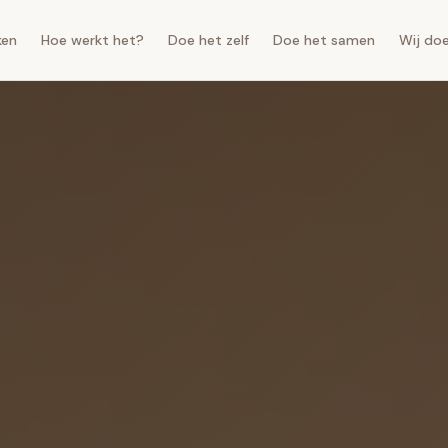
ken
Hoe werkt het?
Doe het zelf
Doe het samen
Wij do